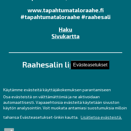
www.tapahtumataloraahe.fi
#tapahtumataloraahe #raahesali
Haku
Sivukartta
Raahesalin lipunmyynti
Evästeasetukset
Kirkkokatu 28 (Kauppaporvarin 2. krs.),
92100 Raahe
Puh. 044 439 3237
Käytämme evästeitä käyttäjäkokemuksen parantamiseen
Kesäaukioloajat ma – pe klo 11 – 17
Osa evästeistä on välttämättömiä ja ne aktivoidaan
automaattisesti. Vapaaehtoisia evästeitä käytetään sivuston
sekä tunti ennen tilaisuuksia.
käytön analysointiin. Voit muokata antamiasi suostumuksia milloin
lipunmyynti
raahe.fi
tahansa Evästeasetukset-linkin kautta.
Lisätietoa evästeistä.
(lipunmyynti[at]raahe[dot]fi)
Liput netistä: