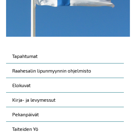
Päävalikko
Tapahtumat
Raahesalin lipunmyynnin ohjelmisto
Elokuvat
Kirja- ja levymessut
Pekanpäivät
Taiteiden Yö