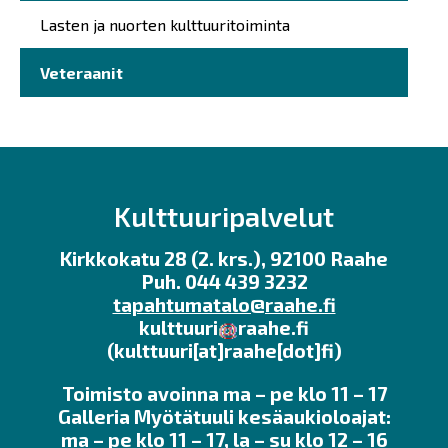
Lasten ja nuorten kulttuuritoiminta
Veteraanit
Kulttuuripalvelut
Kirkkokatu 28 (2. krs.), 92100 Raahe
Puh. 044 439 3232
tapahtumatalo@raahe.fi
kulttuuri
raahe.fi
(kulttuuri[at]raahe[dot]fi)
Toimisto avoinna ma – pe klo 11 – 17
Galleria Myötätuuli kesäaukioloajat:
ma – pe klo 11 – 17, la – su klo 12 – 16