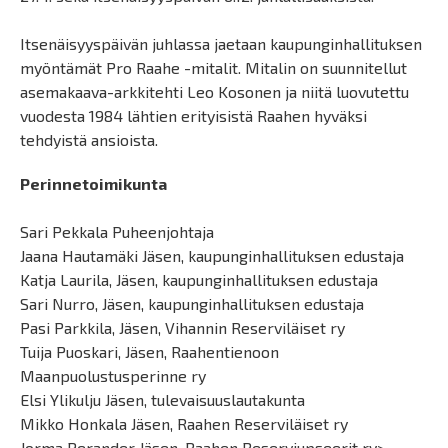
Itsenäisyyspäivän juhlassa jaetaan kaupunginhallituksen
myöntämät Pro Raahe -mitalit. Mitalin on suunnitellut
asemakaava-arkkitehti Leo Kosonen ja niitä luovutettu
vuodesta 1984 lähtien erityisistä Raahen hyväksi
tehdyistä ansioista.
Perinnetoimikunta
Sari Pekkala Puheenjohtaja
Jaana Hautamäki Jäsen, kaupunginhallituksen edustaja
Katja Laurila, Jäsen, kaupunginhallituksen edustaja
Sari Nurro, Jäsen, kaupunginhallituksen edustaja
Pasi Parkkila, Jäsen, Vihannin Reserviläiset ry
Tuija Puoskari, Jäsen, Raahentienoon
Maanpuolustusperinne ry
Elsi Ylikulju Jäsen, tulevaisuuslautakunta
Mikko Honkala Jäsen, Raahen Reserviläiset ry
Jorma Perander Jäsen, Raahen Reserviupseerit ry>