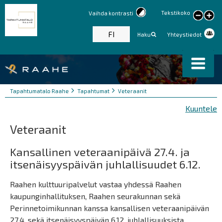
Tekstikoko
Vaihda kontrasti
large
text
FI
Haku
Yhteystiedot
Murupolku
You
Tapahtumatalo Raahe
Tapahtumat
Veteraanit
are
Kuuntele
here:
Veteraanit
Kansallinen veteraanipäivä 27.4. ja
itsenäisyyspäivän juhlallisuudet 6.12.
Raahen kulttuuripalvelut vastaa yhdessä Raahen
kaupunginhallituksen, Raahen seurakunnan sekä
Perinnetoimikunnan kanssa kansallisen veteraanipäivän
27.4. sekä itsenäisyyspäivän 6.12. juhlallisuuksista.