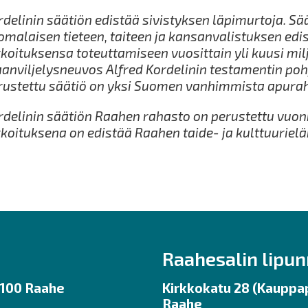
rdelinin säätiön edistää sivistyksen läpimurtoja. Sä
omalaisen tieteen, taiteen ja kansanvalistuksen edi
rkoituksensa toteuttamiseen vuosittain yli kuusi mil
anviljelysneuvos Alfred Kordelinin testamentin poh
rustettu säätiö on yksi Suomen vanhimmista apurah
rdelinin säätiön Raahen rahasto on perustettu vuo
rkoituksena on edistää Raahen taide- ja kulttuuriel
Raahesalin lipu
92100 Raahe
Kirkkokatu 28 (Kauppap
Raahe