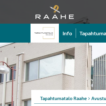
Info
Tapahtuma
Murupolku
You
Tapahtumatalo Raahe
Avustu
are