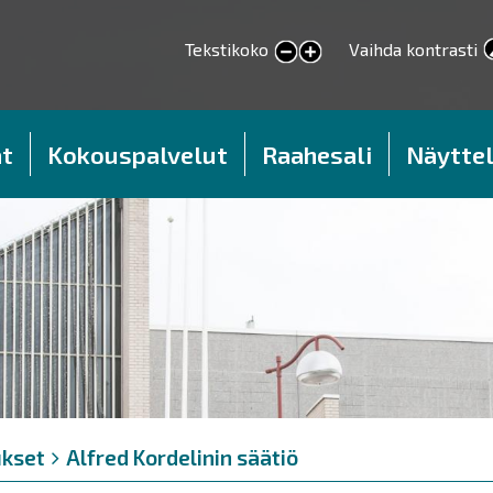
Tekstikoko
Vaihda kontrasti
smaller text
larger text
t
Kokouspalvelut
Raahesali
Näyttel
kset
Alfred Kordelinin säätiö