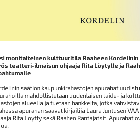
si monitaiteinen kulttuuritila Raaheen Kordelinin
ös teatteri-ilmaisun ohjaaja Rita Löytylle ja Raah
pahtumalle
rdelinin säätiön kaupunkirahastojen apurahat uudistu
urahoilla mahdollistetaan uudenlaisen taide- ja kult
astojen alueella ja tuetaan hankkeita, jotka vahvistava
ahessa apurahan saavat kirjailija Laura Juntusen VAA
jaaja Rita Löytty sekä Raahen Rantajatsit. Apurahat 
roa.