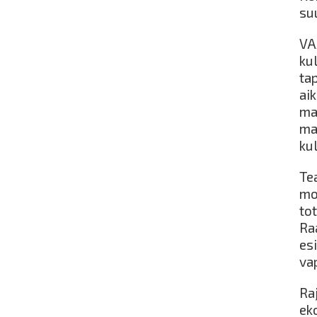
su
VA
kul
ta
aik
mat
ma
ku
Te
mon
to
Ra
es
va
Ra
ek