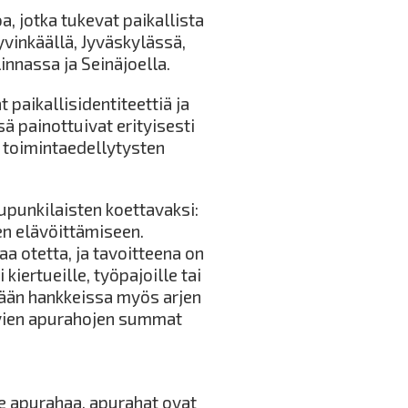
, jotka tukevat paikallista
yvinkäällä, Jyväskylässä,
innassa ja Seinäjoella.
 paikallisidentiteettiä ja
 painottuivat erityisesti
n toimintaedellytysten
upunkilaisten koettavaksi:
n elävöittämiseen.
a otetta, ja tavoitteena on
kiertueille, työpajoille tai
dään hankkeissa myös arjen
ävien apurahojen summat
e apurahaa, apurahat ovat