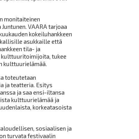
n monitaiteinen
ura Juntunen. VAARA tarjoaa
 kuukauden kokeiluhankkeen
allisille asukkaille että
ankkeen tila- ja
kulttuuritoimijoita, tukee
n kulttuurielämää.
a toteutetaan
 ja teatteria. Esitys
anssa ja saa ensi-iltansa
ista kulttuurielämää ja
uudenlaista, korkeatasoista
aloudellisen, sosiaalisen ja
n turvata festivaalin