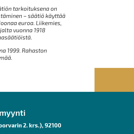
ätiön tarkoituksena on
stäminen – säätiö käyttää
joonaa euroa. Liikemies,
jalta vuonna 1918
asäätiöistä.
nna 1999. Rahaston
ämää.
nmyynti
orvarin 2. krs.), 92100