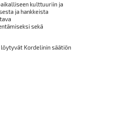
ikalliseen kulttuuriin ja
esta ja hankkeista
ttava
entämiseksi sekä
 löytyvät Kordelinin säätiön