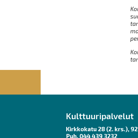
Ko
su
ta
ma
pe
Ko
ta
Kulttuuripalvelut
Kirkkokatu 28 (2. krs.), 
Puh. 044 439 3232