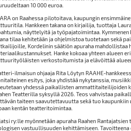
uruudeltaan 10 000 euroa.
ARA on Raahessa pilotoitava, kaupungin ensimmäine
ttuuritila. Hankkeen takana on kirjailija, tuottaja La
pahtumia, näyttelyitä ja työpajatoimintaa. Kymmenen
ana tilaa kehitetään ja ohjelmistoa tuotetaan sekä paik
kailijoille, Kordelinin säätiön apuraha mahdollistaa h
teriaalikustannukset. Hanke kokoaa yhteen alueen eri 
lttuurityöläisten verkostoitumista ja elävöittää aluee
atteri-ilmaisun ohjaaja Rita Löytyn RAAHE-hankkeess
itaiteinen esitys, joka yhdistää nykytanssia, musiikkia
teutetaan yhdessä paikallisten ammattitaiteilijoiden k
ahen Teatterilla syksyllä 2026. Teos vahvistaa paikall
ittävän taiteen saavutettavuutta sekä tuo kaupunkiin 
paan kentän teatteritoimintaa.
jatsi ry:lle myönnetään apuraha Raahen Rantajatsien t
ologisen vastuullisuuden kehittämiseen. Tavoitteena o