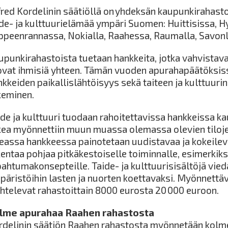
fred Kordelinin säätiöllä on yhdeksän kaupunkirahastoa
ide- ja kulttuurielämää ympäri Suomen: Huittisissa, H
ppeenrannassa, Nokialla, Raahessa, Raumalla, Savonl
punkirahastoista tuetaan hankkeita, jotka vahvistavat
ovat ihmisiä yhteen. Tämän vuoden apurahapäätöksissä
nkkeiden paikallislähtöisyys sekä taiteen ja kulttuuri
keminen.
ide ja kulttuuri tuodaan rahoitettavissa hankkeissa ka
kea myönnettiin muun muassa olemassa olevien tiloje
eassa hankkeessa painotetaan uudistavaa ja kokeileva
entaa pohjaa pitkäkestoiselle toiminnalle, esimerkiksi 
pahtumakonsepteille. Taide- ja kulttuurisisältöjä vie
päristöihin lasten ja nuorten koettavaksi. Myönnett
ihtelevat rahastoittain 8000 eurosta 20 000 euroon.
lme apurahaa Raahen rahastosta
rdelinin säätiön Raahen rahastosta myönnetään kolm