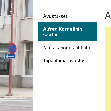
here:
A
Päävalikko
Avustukset
Alfred Kordelinin
säätiö
Muita rahoituslähteitä
Tapahtuma-avustus