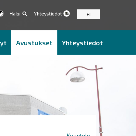
Haku
Yhteystiedot
FI
yt
Avustukset
Yhteystiedot
Kuuntele