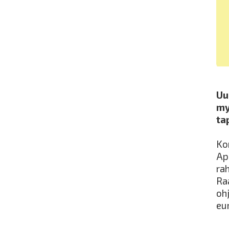
Uu
my
ta
Ko
Ap
rah
Ra
oh
eu