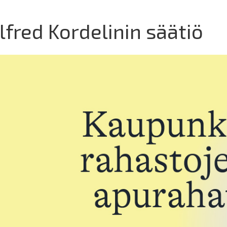
lfred Kordelinin säätiö