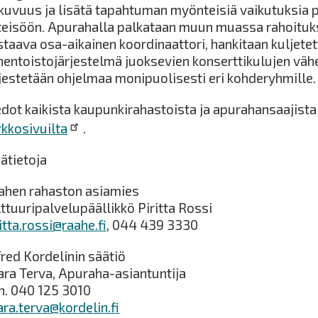
tkuvuus ja lisätä tapahtuman myönteisiä vaikutuksia pa
teisöön. Apurahalla palkataan muun muassa rahoituks
staava osa-aikainen koordinaattori, hankitaan kuljete
nentoistojärjestelmä juoksevien konserttikulujen väh
rjestetään ohjelmaa monipuolisesti eri kohderyhmille.
edot kaikista kaupunkirahastoista ja apurahansaajista
rkkosivuilta
.
sätietoja
ahen rahaston asiamies
ttuuripalvelupäällikkö Piritta Rossi
itta.rossi@raahe.fi
, 044 439 3330
fred Kordelinin säätiö
ara Terva, Apuraha-asiantuntija
h. 040 125 3010
ara.terva@kordelin.fi