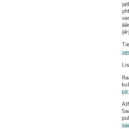
ja
yh
va
ää
jä
Ti
ve
Li
Ra
kul
pir
Al
Sa
pu
sa