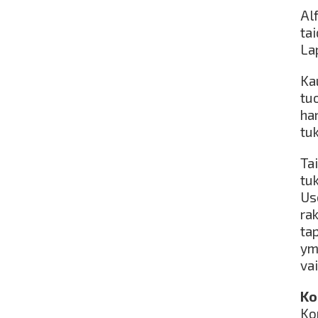
Al
ta
La
Kau
tu
ha
tu
Ta
tu
Us
rak
ta
ym
va
Ko
Ko