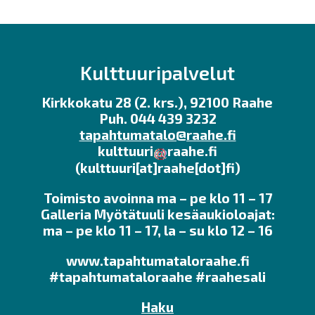
Kulttuuripalvelut
Kirkkokatu 28 (2. krs.), 92100 Raahe
Puh. 044 439 3232
tapahtumatalo@raahe.fi
kulttuuri
raahe.fi
(kulttuuri[at]raahe[dot]fi)
Toimisto avoinna ma – pe klo 11 – 17
Galleria Myötätuuli kesäaukioloajat:
ma – pe klo 11 – 17, la – su klo 12 – 16
www.tapahtumataloraahe.fi
#tapahtumataloraahe #raahesali
Haku