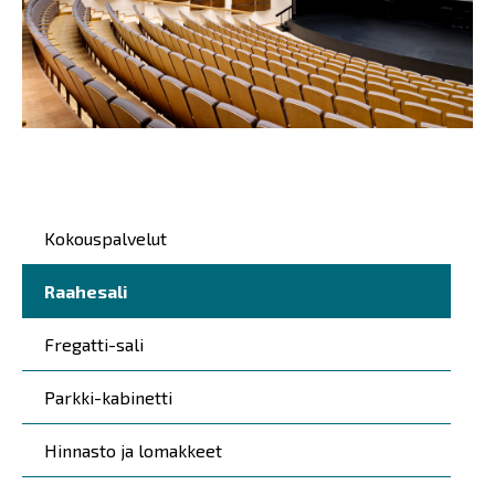
Päävalikko
Kokouspalvelut
Raahesali
Fregatti-sali
Parkki-kabinetti
Hinnasto ja lomakkeet