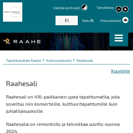
Tekstikoko
Vaihda kontrasti
large
text
FI
Haku
Yhteystiedot
Murupolku
You
Tapahtumatalo Raahe
Kokouspalvelut
Raahesali
are
Kuuntele
here:
Raahesali
Raahesali on 416-paikkainen upea tapahtumatila, joka
soveltuu niin konserteille, kulttuuritapahtumille kuin
juhlatilaisuuksille.
Raahesalia on remontoitu ja tekniikkaa uusittu vuonna
2024.