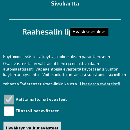
Sivukartta
Raahesalin lipunmyynti
Evästeasetukset
Kirkkokatu 28 (Kauppaporvarin 2. krs.),
92100 Raahe
Puh. 044 439 3237
Käytämme evästeitä käyttäjäkokemuksen parantamiseen
Kesäaukioloajat ma – pe klo 11 – 17
Osa evästeistä on välttämättömiä ja ne aktivoidaan
automaattisesti. Vapaaehtoisia evästeitä käytetään sivuston
sekä tunti ennen tilaisuuksia.
käytön analysointiin. Voit muokata antamiasi suostumuksia milloin
lipunmyynti
raahe.fi
tahansa Evästeasetukset-linkin kautta.
Lisätietoa evästeistä.
(lipunmyynti[at]raahe[dot]fi)
Liput netistä:
Välttämättömät evästeet
https://www.tiketti.fi/raahesali
Tilastolliset evästeet
Saavutettavuusseloste
Hyväksyn valitut evästeet
HUOM! Tulethan tapahtumiimme