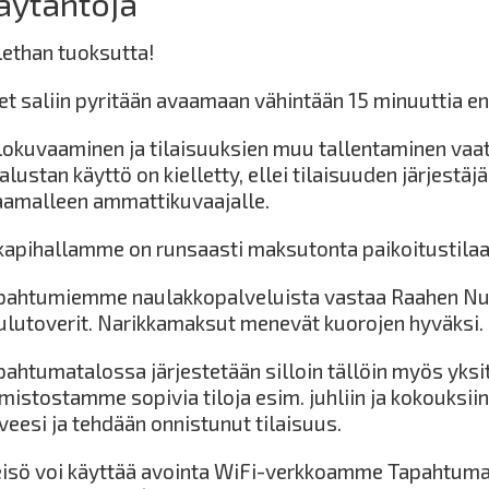
äytäntöjä
lethan tuoksutta!
et saliin pyritään avaamaan vähintään 15 minuuttia en
lokuvaaminen ja tilaisuuksien muu tallentaminen vaat
jalustan käyttö on kielletty, ellei tilaisuuden järjestä
laamalleen ammattikuvaajalle.
kapihallamme on runsaasti maksutonta paikoitustilaa
pahtumiemme naulakkopalveluista vastaa Raahen Nu
ulutoverit. Narikkamaksut menevät kuorojen hyväksi.
pahtumatalossa järjestetään silloin tällöin myös yksit
imistostamme sopivia tiloja esim. juhliin ja kokouksii
veesi ja tehdään onnistunut tilaisuus.
eisö voi käyttää avointa WiFi-verkkoamme Tapahtumata