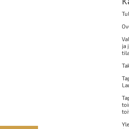
K
Tu
Ov
Va
ja 
ti
Ta
Ta
La
Ta
to
toi
Yl