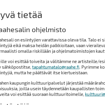
yvä tietää
aahesalin ohjelmisto
hesali on esiintyjien varattavissa oleva tila. Talo ei s
intyjiä eikä maksa heidän palkkioitaan, vaan vieraileva
rmaalisti omalla riskillään ja ohjelmatoimistojen kaut
lle voi esittää toiveita ja välitämme ne artisteille/es
y sähköpostitse,
tapahtumatalo@raahe.fi
. Pyrimme ko
intyjiä, mutta he päättävät itse kiertueistaan.
ahen kaupungin kulttuuripalvelut järjestää määräraho
aisuuksia, joilla usein täydennetään kaupallisten toim
veita voi esittää suoraan kulttuuritoimelle,
kulttuuri@