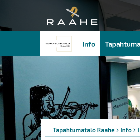
Info
Tapahtuma
Murupolku
You
Tapahtumatalo Raahe
Info
are