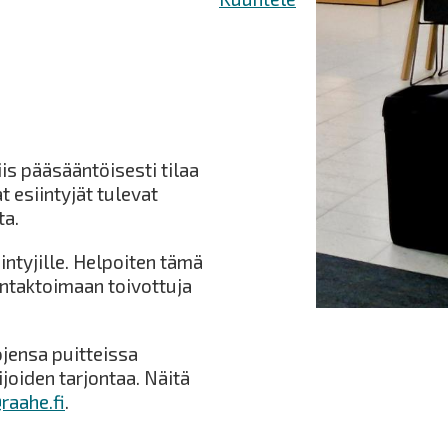
iis pääsääntöisesti tilaa
t esiintyjät tulevat
ta.
iintyjille. Helpoiten tämä
ntaktoimaan toivottuja
jensa puitteissa
ijoiden tarjontaa. Näitä
raahe.fi
.