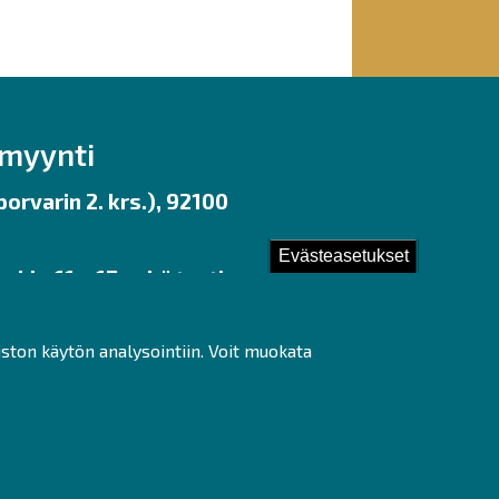
nmyynti
orvarin 2. krs.), 92100
Evästeasetukset
 klo 11 – 17 sekä tunti
uston käytön analysointiin. Voit muokata
ot]fi)
ww.tiketti.fi/raahesali
e