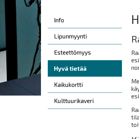
here:
H
Päävalikko
Info
Lipunmyynti
R
Esteettömyys
Raa
esi
no
Hyvä tietää
Mei
Kaikukortti
kä
esi
Kulttuurikaveri
Ra
til
toi