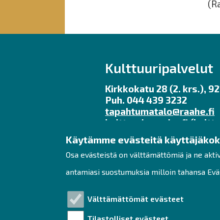
(R
Kulttuuripalvelut
Kirkkokatu 28 (2. krs.), 
Puh. 044 439 3232
tapahtumatalo@raahe.fi
kulttuuri
raahe.fi
(kulttu
Käytämme evästeitä käyttäjäko
Toimisto avoinna ma – pe 
Galleria Myötätuuli kesäa
Osa evästeistä on välttämättömiä ja ne akti
ma – pe klo 11 – 17, la – su
antamiasi suostumuksia milloin tahansa Eväs
www.tapahtumataloraahe
#tapahtumataloraahe #r
Välttämättömät evästeet
Tilastolliset evästeet