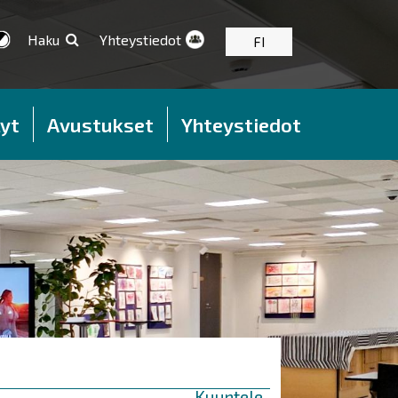
Haku
Yhteystiedot
FI
yt
Avustukset
Yhteystiedot
Kuuntele