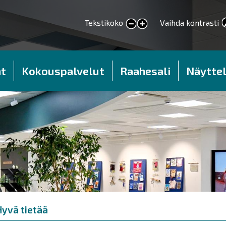
Tekstikoko
Vaihda kontrasti
smaller text
larger text
t
Kokouspalvelut
Raahesali
Näyttel
Hyvä tietää