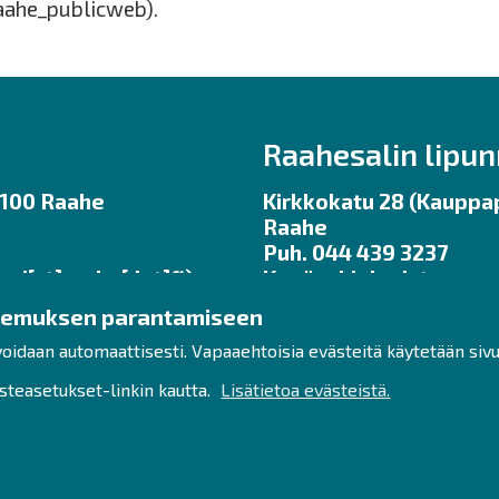
aahe_publicweb).
Raahesalin lipu
92100 Raahe
Kirkkokatu 28 (Kauppap
Raahe
Puh. 044 439 3237
uri[at]raahe[dot]fi)
Kesäaukioloajat ma – pe
ennen tilaisuuksia.
kemuksen parantamiseen
klo 11 – 17
lipunmyynti
raahe.fi
ukioloajat:
voidaan automaattisesti. Vapaaehtoisia evästeitä käytetään siv
 klo 12 – 16
(lipunmyynti[at]raahe[d
teasetukset-linkin kautta.
Lisätietoa evästeistä.
Liput netistä:
https://w
.fi
aahesali
Saavutettavuusselost