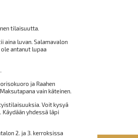
nen tilaisuutta.
ii aina luvan. Salamavalon
jä ole antanut lupaa
.
orisokuoro ja Raahen
 Maksutapana vain käteinen.
yistilaisuuksia. Voit kysyä
n. Käydään yhdessä läpi
lon 2. ja 3. kerroksissa