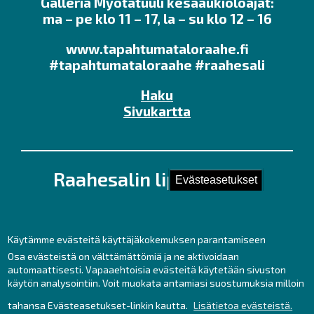
Galleria Myötätuuli kesäaukioloajat:
ma – pe klo 11 – 17, la – su klo 12 – 16
www.tapahtumataloraahe.fi
#tapahtumataloraahe #raahesali
Haku
Sivukartta
Raahesalin lipunmyynti
Evästeasetukset
Kirkkokatu 28 (Kauppaporvarin 2. krs.),
92100 Raahe
Puh. 044 439 3237
Käytämme evästeitä käyttäjäkokemuksen parantamiseen
Kesäaukioloajat ma – pe klo 11 – 17
Osa evästeistä on välttämättömiä ja ne aktivoidaan
automaattisesti. Vapaaehtoisia evästeitä käytetään sivuston
sekä tunti ennen tilaisuuksia.
käytön analysointiin. Voit muokata antamiasi suostumuksia milloin
lipunmyynti
raahe.fi
tahansa Evästeasetukset-linkin kautta.
Lisätietoa evästeistä.