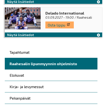
Näytä lisätiedot
Delado International
03.09.2027 - 19:00
/ Raahesali
Osta lippu
Näytä lisätiedot
Päävalikko
Tapahtumat
Raahesalin lipunmyynnin ohjelmisto
Elokuvat
Kirja- ja levymessut
Pekanpäivät