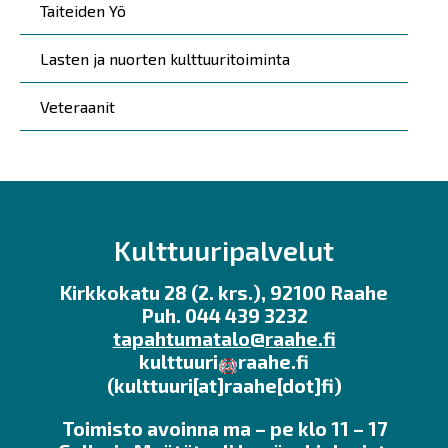
Taiteiden Yö
Lasten ja nuorten kulttuuritoiminta
Veteraanit
Kulttuuripalvelut
Kirkkokatu 28 (2. krs.), 92100 Raahe
Puh. 044 439 3232
tapahtumatalo@raahe.fi
kulttuuri
raahe.fi
(kulttuuri[at]raahe[dot]fi)
Toimisto avoinna ma – pe klo 11 – 17