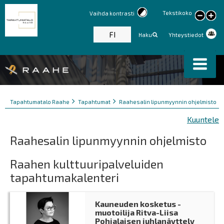
Tekstikoko
Vaihda kontrasti
large
text
FI
Haku
Yhteystiedot
Murupolku
You
Tapahtumatalo Raahe
Tapahtumat
Raahesalin lipunmyynnin ohjelmisto
are
Kuuntele
here:
Raahesalin lipunmyynnin ohjelmisto
Raahen kulttuuripalveluiden
tapahtumakalenteri
Kauneuden kosketus -
muotoilija Ritva-Liisa
Pohjalaisen juhlanäyttely