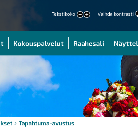
Tekstikoko
Vaihda kontrasti
smaller text
larger text
t
Kokouspalvelut
Raahesali
Näyttel
kset
Tapahtuma-avustus