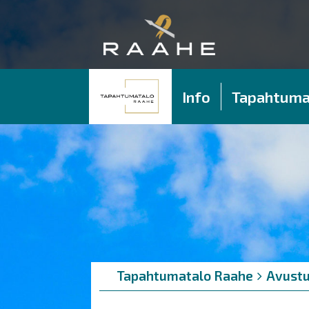
Info
Tapahtuma
Murupolku
You
Tapahtumatalo Raahe
Avustu
are
here: