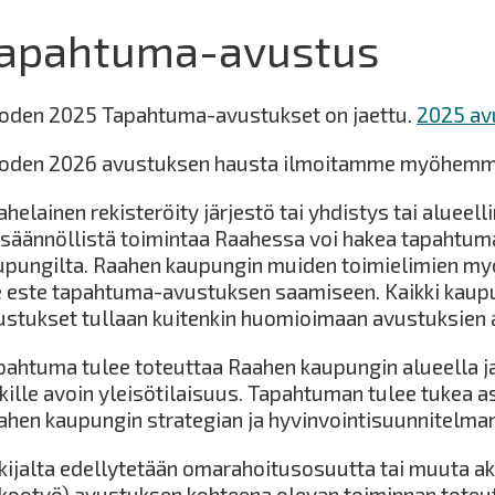
apahtuma-avustus
oden 2025 Tapahtuma-avustukset on jaettu.
2025 av
oden 2026 avustuksen hausta ilmoitamme myöhemm
helainen rekisteröity järjestö tai yhdistys tai alueell
 säännöllistä toimintaa Raahessa voi hakea tapahtu
upungilta. Raahen kaupungin muiden toimielimien my
e este tapahtuma-avustuksen saamiseen. Kaikki kau
ustukset tullaan kuitenkin huomioimaan avustuksien a
pahtuma tulee toteuttaa Raahen kaupungin alueella j
ikille avoin yleisötilaisuus. Tapahtuman tulee tukea 
ahen kaupungin strategian ja hyvinvointisuunnitelman
kijalta edellytetään omarahoitusosuutta tai muuta akt
lkootyö) avustuksen kohteena olevan toiminnan tote