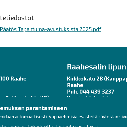
itetiedostot
Päätös Tapahtuma-avustuksista 2025.pdf
Raahesalin lipu
92100 Raahe
Kirkkokatu 28 (Kauppap
Raahe
Puh. 044 439 3237
uri[at]raahe[dot]fi)
Kesäaukioloajat ma – pe
ennen tilaisuuksia.
kemuksen parantamiseen
klo 11 – 17
lipunmyynti
raahe.fi
ukioloajat:
voidaan automaattisesti. Vapaaehtoisia evästeitä käytetään siv
 klo 12 – 16
(lipunmyynti[at]raahe[d
teasetukset-linkin kautta.
Lisätietoa evästeistä.