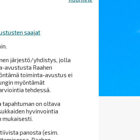
ustusten saajat
in.
inen järjestö/yhdistys, jolla
ma-avustusta Raahen
öntämä toiminta-avustus ei
pungin myöntämät
rviointia tehdessä.
a tapahtuman on oltava
asukkaiden hyvinvointia
 mukaisesti.
iivista panosta (esim.
uttamisessa. Raahen