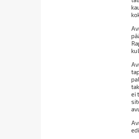
ka
ko
Av
pä
Ra
ku
Av
ta
pa
tak
ei
sit
av
Av
ed