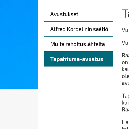
T
Päävalikko
Avustukset
Alfred Kordelinin säätiö
Vu
Vu
Muita rahoituslähteitä
Raa
Tapahtuma-avustus
on
ka
ol
av
Ta
ka
Ra
Ha
ta