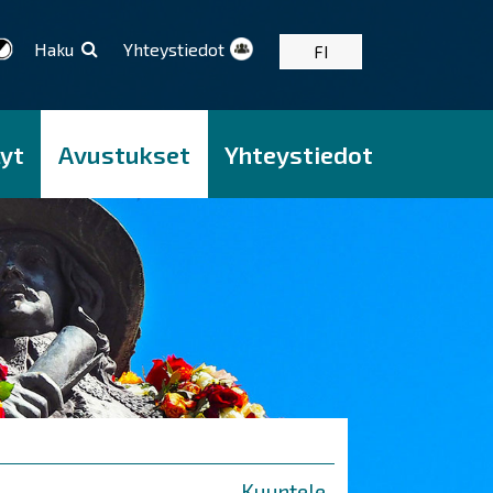
Haku
Yhteystiedot
FI
yt
Avustukset
Yhteystiedot
Kuuntele