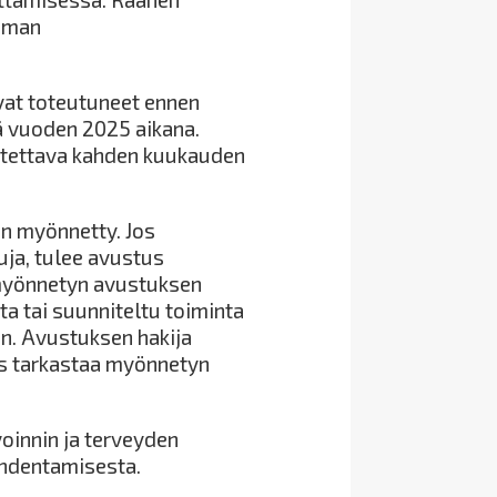
tuman
vat toteutuneet ennen
 vuoden 2025 aikana.
itettava kahden kuukauden
n myönnetty. Jos
uja, tulee avustus
 myönnetyn avustuksen
ta tai suunniteltu toiminta
in. Avustuksen hakija
eus tarkastaa myönnetyn
oinnin ja terveyden
hdentamisesta.