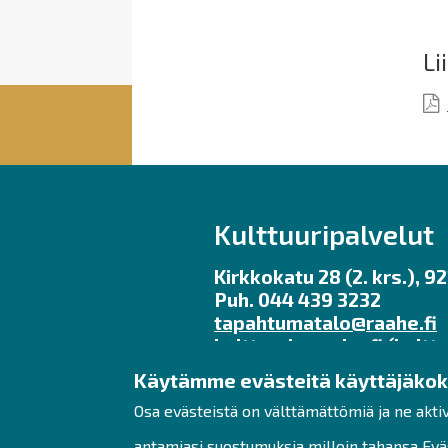
Li
Kulttuuripalvelut
Kirkkokatu 28 (2. krs.), 
Puh. 044 439 3232
tapahtumatalo@raahe.fi
kulttuuri
raahe.fi
(kulttu
Käytämme evästeitä käyttäjäko
Toimisto avoinna ma – pe 
Galleria Myötätuuli kesäa
Osa evästeistä on välttämättömiä ja ne akti
ma – pe klo 11 – 17, la – su
antamiasi suostumuksia milloin tahansa Eväs