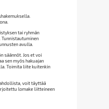
ushakemuksella.
ona.
istyksen tai ryhmän
. Tunnistautuminen
unnusten avulla.
 säännöt. Jos et voi
taa sen myös hakuajan
. Toimita liite kuitenkin
dollista, voit täyttää
rjoitettu lomake liitteineen