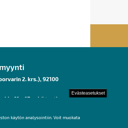
nmyynti
orvarin 2. krs.), 92100
Evästeasetukset
 klo 11 – 17 sekä tunti
uston käytön analysointiin. Voit muokata
ot]fi)