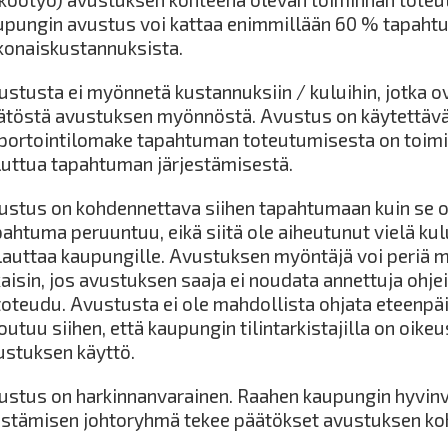
upungin avustus voi kattaa enimmillään 60 % tapah
konaiskustannuksista.
ustusta ei myönnetä kustannuksiin / kuluihin, jotka o
ätöstä avustuksen myönnöstä. Avustus on käytettävä
portointilomake tapahtuman toteutumisesta on toim
luttua tapahtuman järjestämisestä.
ustus on kohdennettava siihen tapahtumaan kuin se o
pahtuma peruuntuu, eikä siitä ole aiheutunut vielä kul
lauttaa kaupungille. Avustuksen myöntäjä voi periä
aisin, jos avustuksen saaja ei noudata annettuja ohjei
 toteudu. Avustusta ei ole mahdollista ohjata eteenpä
outuu siihen, että kaupungin tilintarkistajilla on oik
ustuksen käyttö.
ustus on harkinnanvarainen. Raahen kaupungin hyvinv
istämisen johtoryhmä tekee päätökset avustuksen ko