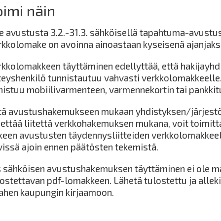
oimi näin
e avustusta 3.2.-31.3. sähköisellä tapahtuma-avust
rkkolomake on avoinna ainoastaan kyseisenä ajanjaks
rkkolomakkeen täyttäminen edellyttää, että hakijayhd
teyshenkilö tunnistautuu vahvasti verkkolomakkeelle
nistuu mobiilivarmenteen, varmennekortin tai pankkit
itä avustushakemukseen mukaan yhdistyksen/järjestön
hettää liitettä verkkohakemuksen mukana, voit toimit
lkeen avustusten täydennysliitteiden verkkolomakkeella
vissä ajoin ennen päätösten tekemistä.
s sähköisen avustushakemuksen täyttäminen ei ole mah
ostettavan pdf-lomakkeen. Lähetä tulostettu ja alleki
ahen kaupungin kirjaamoon.