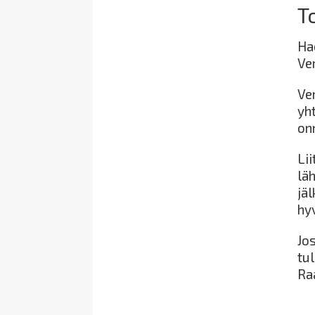
T
Ha
Ve
Ve
yh
on
Li
lä
jä
hy
Jo
tul
Ra