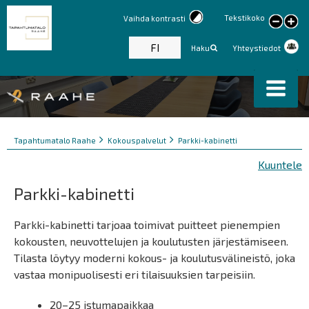
Tekstikoko
Vaihda kontrasti
large
text
FI
Haku
Yhteystiedot
Murupolku
You
Tapahtumatalo Raahe
Kokouspalvelut
Parkki-kabinetti
are
Kuuntele
here:
Parkki-kabinetti
Parkki-kabinetti tarjoaa toimivat puitteet pienempien
kokousten, neuvottelujen ja koulutusten järjestämiseen.
Tilasta löytyy moderni kokous- ja koulutusvälineistö, joka
vastaa monipuolisesti eri tilaisuuksien tarpeisiin.
20–25 istumapaikkaa