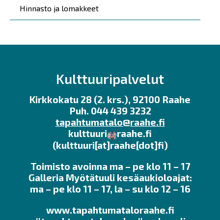
Hinnasto ja lomakkeet
Kulttuuripalvelut
Kirkkokatu 28 (2. krs.), 92100 Raahe
Puh. 044 439 3232
tapahtumatalo@raahe.fi
kulttuuri
raahe.fi
(kulttuuri[at]raahe[dot]fi)
Toimisto avoinna ma – pe klo 11 – 17
Galleria Myötätuuli kesäaukioloajat:
ma – pe klo 11 – 17, la – su klo 12 – 16
www.tapahtumataloraahe.fi