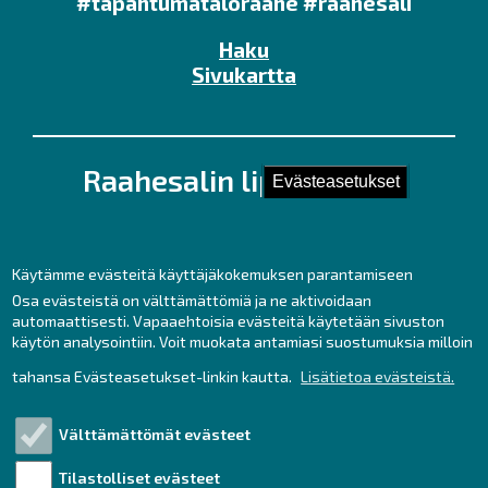
#tapahtumataloraahe #raahesali
Haku
Sivukartta
Raahesalin lipunmyynti
Evästeasetukset
Kirkkokatu 28 (Kauppaporvarin 2. krs.),
92100 Raahe
Puh. 044 439 3237
Käytämme evästeitä käyttäjäkokemuksen parantamiseen
Kesäaukioloajat ma – pe klo 11 – 17
Osa evästeistä on välttämättömiä ja ne aktivoidaan
automaattisesti. Vapaaehtoisia evästeitä käytetään sivuston
sekä tunti ennen tilaisuuksia.
käytön analysointiin. Voit muokata antamiasi suostumuksia milloin
lipunmyynti
raahe.fi
tahansa Evästeasetukset-linkin kautta.
Lisätietoa evästeistä.
(lipunmyynti[at]raahe[dot]fi)
Liput netistä:
Välttämättömät evästeet
https://www.tiketti.fi/raahesali
Tilastolliset evästeet