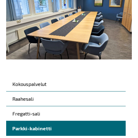
Päävalikko
Kokouspalvelut
Raahesali
Fregatti-sali
Parkki-kabinetti