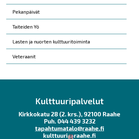
Pekanpäivät
Taiteiden Yö
Lasten ja nuorten kulttuuritoiminta
Veteraanit
Kulttuuripalvelut
Kirkkokatu 28 (2. krs.), 92100 Raahe
Puh. 044 439 3232
tapahtumatalo@raahe.fi
kulttuuri
raahe.fi