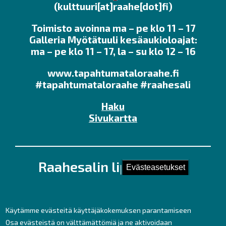
(kulttuuri[at]raahe[dot]fi)
Toimisto avoinna ma – pe klo 11 – 17
Galleria Myötätuuli kesäaukioloajat:
ma – pe klo 11 – 17, la – su klo 12 – 16
www.tapahtumataloraahe.fi
#tapahtumataloraahe #raahesali
Haku
Sivukartta
Raahesalin lipunmyynti
Evästeasetukset
Kirkkokatu 28 (Kauppaporvarin 2. krs.),
92100 Raahe
Puh. 044 439 3237
Käytämme evästeitä käyttäjäkokemuksen parantamiseen
Kesäaukioloajat ma – pe klo 11 – 17
Osa evästeistä on välttämättömiä ja ne aktivoidaan