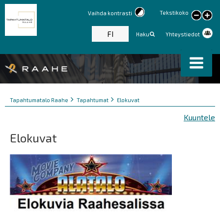
Tekstikoko
Vaihda kontrasti
large
text
FI
Haku
Yhteystiedot
Murupolku
You
Tapahtumatalo Raahe
Tapahtumat
Elokuvat
are
Kuuntele
here:
Elokuvat