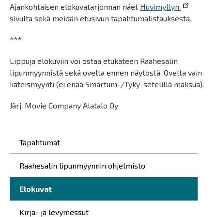
Ajankohtaisen elokuvatarjonnan näet
Huvimyllyn
sivulta sekä meidän etusivun tapahtumalistauksesta.
***
Lippuja elokuviin voi ostaa etukäteen Raahesalin
lipunmyynnistä sekä ovelta ennen näytöstä. Ovelta vain
käteismyynti (ei enää Smartum-/Tyky-setelillä maksua).
Järj. Movie Company Alatalo Oy
Päävalikko
Tapahtumat
Raahesalin lipunmyynnin ohjelmisto
Elokuvat
Kirja- ja levymessut