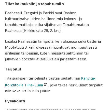
Tilat kokouksiin ja tapahtumiin
Raahesali, Fregatti ja Parkki ovat Raahen
kulttuuripalveluiden hallinnoimia kokous- ja
tapahtumatiloja, jotka sijaitsevat Tapahtumatalo
Raahessa (Kirkkokatu 28, 2. krs).
Lisäksi Raahesalin lämpiö 2. kerroksessa sekä Galleria
Myötätuuli 3. kerroksessa muuntuvat monipuolisesti
erilaisiin tarpeisiin, kuten messutapahtumiin tai
juhlavien cocktail-tilaisuuksien järjestämiseen.
Tarjoilut
Tilaisuuksien tarjoiluista vastaa paikallinen
Kahvila-
Konditoria Tiina-Elina
, joka takaa herkulliset tarjoilut
niin kokouksiin kuin juhliin.
Pysäköinti
Tapahtumatalon ympäristössä on runsaasti ilmaista