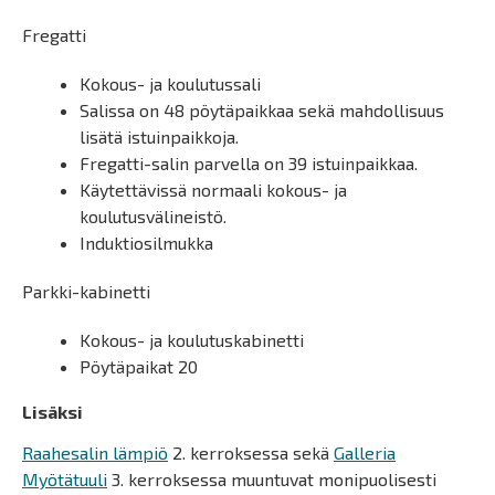
Fregatti
Kokous- ja koulutussali
Salissa on 48 pöytäpaikkaa sekä mahdollisuus
lisätä istuinpaikkoja.
Fregatti-salin parvella on 39 istuinpaikkaa.
Käytettävissä normaali kokous- ja
koulutusvälineistö.
Induktiosilmukka
Parkki-kabinetti
Kokous- ja koulutuskabinetti
Pöytäpaikat 20
Lisäksi
Raahesalin lämpiö
2. kerroksessa sekä
Galleria
Myötätuuli
3. kerroksessa muuntuvat monipuolisesti