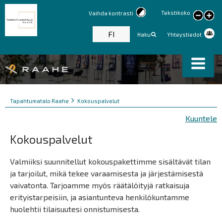
Tekstikoko
Vaihda kontrasti
large
text
FI
Haku
Yhteystiedot
Murupolku
You
Tapahtumatalo Raahe
Kokouspalvelut
are
Kuuntele
here:
Kokouspalvelut
Valmiiksi suunnitellut kokouspakettimme sisältävät tilan
ja tarjoilut, mikä tekee varaamisesta ja järjestämisestä
vaivatonta. Tarjoamme myös räätälöityjä ratkaisuja
erityistarpeisiin, ja asiantunteva henkilökuntamme
huolehtii tilaisuutesi onnistumisesta.