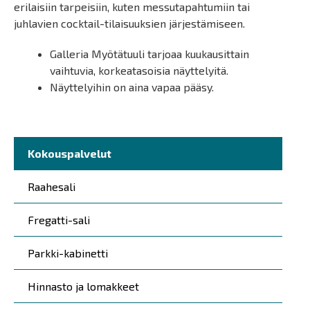
erilaisiin tarpeisiin, kuten messutapahtumiin tai
juhlavien cocktail-tilaisuuksien järjestämiseen.
Galleria Myötätuuli tarjoaa kuukausittain
vaihtuvia, korkeatasoisia näyttelyitä.
Näyttelyihin on aina vapaa pääsy.
Päävalikko
Kokouspalvelut
Raahesali
Fregatti-sali
Parkki-kabinetti
Hinnasto ja lomakkeet