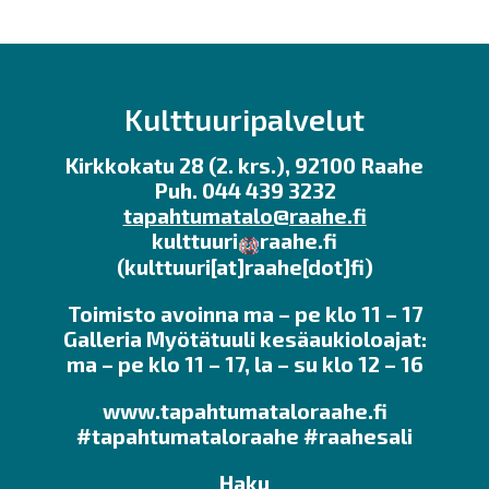
Kulttuuripalvelut
Kirkkokatu 28 (2. krs.), 92100 Raahe
Puh. 044 439 3232
tapahtumatalo@raahe.fi
kulttuuri
raahe.fi
(kulttuuri[at]raahe[dot]fi)
Toimisto avoinna ma – pe klo 11 – 17
Galleria Myötätuuli kesäaukioloajat:
ma – pe klo 11 – 17, la – su klo 12 – 16
www.tapahtumataloraahe.fi
#tapahtumataloraahe #raahesali
Haku