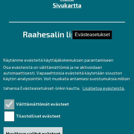
Sivukartta
Raahesalin lipunmyynti
Evästeasetukset
Kirkkokatu 28 (Kauppaporvarin 2. krs.),
92100 Raahe
Puh. 044 439 3237
Käytämme evästeitä käyttäjäkokemuksen parantamiseen
Kesäaukioloajat ma – pe klo 11 – 17
Osa evästeistä on välttämättömiä ja ne aktivoidaan
automaattisesti. Vapaaehtoisia evästeitä käytetään sivuston
sekä tunti ennen tilaisuuksia.
käytön analysointiin. Voit muokata antamiasi suostumuksia milloin
lipunmyynti
raahe.fi
tahansa Evästeasetukset-linkin kautta.
Lisätietoa evästeistä.
(lipunmyynti[at]raahe[dot]fi)
Liput netistä:
Välttämättömät evästeet
https://www.tiketti.fi/raahesali
Tilastolliset evästeet
Saavutettavuusseloste
Hyväksyn valitut evästeet