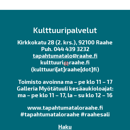
Kulttuuripalvelut
Kirkkokatu 28 (2. krs.), 92100 Raahe
Puh. 044 439 3232
tapahtumatalo@raahe.fi
kulttuuri
raahe.fi
(kulttuuri[at]raahe[dot]fi)
Toimisto avoinna ma – pe klo 11 – 17
Galleria Myötätuuli kesäaukioloajat:
ma – pe klo 11 – 17, la – su klo 12 – 16
www.tapahtumataloraahe.fi
#tapahtumataloraahe #raahesali
Haku