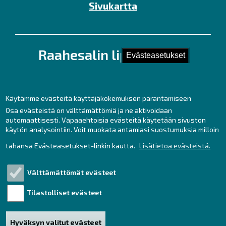
Sivukartta
Raahesalin lipunmyynti
Evästeasetukset
Kirkkokatu 28 (Kauppaporvarin 2. krs.),
92100 Raahe
Puh. 044 439 3237
Käytämme evästeitä käyttäjäkokemuksen parantamiseen
Kesäaukioloajat ma – pe klo 11 – 17
Osa evästeistä on välttämättömiä ja ne aktivoidaan
automaattisesti. Vapaaehtoisia evästeitä käytetään sivuston
sekä tunti ennen tilaisuuksia.
käytön analysointiin. Voit muokata antamiasi suostumuksia milloin
lipunmyynti
raahe.fi
tahansa Evästeasetukset-linkin kautta.
Lisätietoa evästeistä.
(lipunmyynti[at]raahe[dot]fi)
Liput netistä:
Välttämättömät evästeet
https://www.tiketti.fi/raahesali
Tilastolliset evästeet
Saavutettavuusseloste
Hyväksyn valitut evästeet
HUOM! Tulethan tapahtumiimme