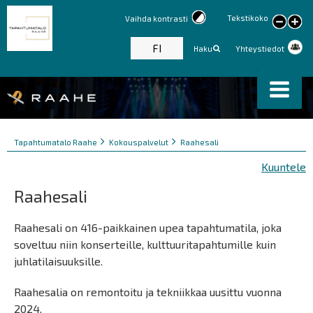
Tekstikoko
Vaihda kontrasti
large
text
FI
Haku
Yhteystiedot
Murupolku
You
Tapahtumatalo Raahe
Kokouspalvelut
Raahesali
are
Kuuntele
here:
Raahesali
Raahesali on 416-paikkainen upea tapahtumatila, joka
soveltuu niin konserteille, kulttuuritapahtumille kuin
juhlatilaisuuksille.
Raahesalia on remontoitu ja tekniikkaa uusittu vuonna
2024.