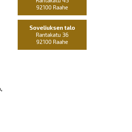
Rantakatu 45
92100 Raahe
Soveliuksen talo
Rantakatu 36
92100 Raahe
,