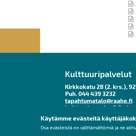
Kulttuuripalvelut
Kirkkokatu 28 (2. krs.), 
Puh. 044 439 3232
tapahtumatalo@raahe.fi
kulttuuri
raahe.fi
(kulttu
Käytämme evästeitä käyttäjäko
Toimisto avoinna ma – pe 
Osa evästeistä on välttämättömiä ja ne akti
Galleria Myötätuuli kesäa
ma – pe klo 11 – 17, la – su