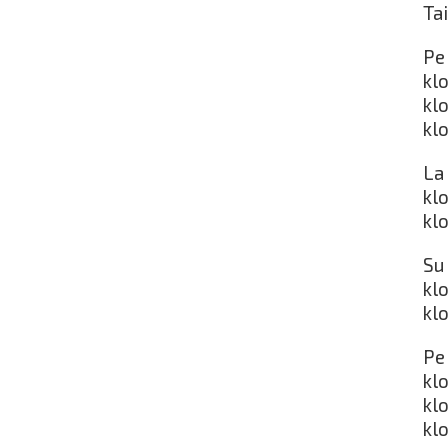
Tai
Pe 
kl
kl
kl
La 
kl
kl
Su 
kl
kl
Pe 
kl
kl
kl