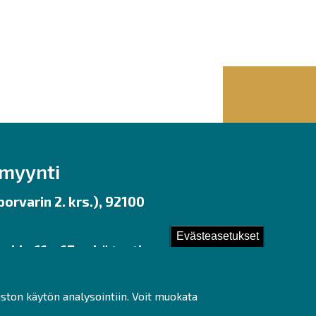
nmyynti
orvarin 2. krs.), 92100
Evästeasetukset
 klo 11 – 17 sekä tunti
uston käytön analysointiin. Voit muokata
ot]fi)