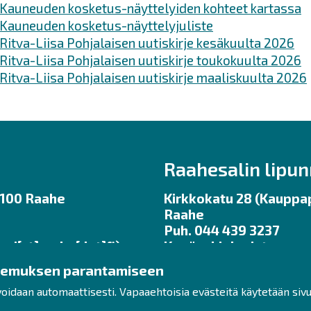
Kauneuden kosketus-näyttelyiden kohteet kartassa
Kauneuden kosketus-näyttelyjuliste
Ritva-Liisa Pohjalaisen uutiskirje kesäkuulta 2026
Ritva-Liisa Pohjalaisen uutiskirje toukokuulta 2026
Ritva-Liisa Pohjalaisen uutiskirje maaliskuulta 2026
Raahesalin lipu
92100 Raahe
Kirkkokatu 28 (Kauppap
Raahe
Puh. 044 439 3237
uri[at]raahe[dot]fi)
Kesäaukioloajat ma – pe
ennen tilaisuuksia.
kemuksen parantamiseen
klo 11 – 17
lipunmyynti
raahe.fi
voidaan automaattisesti. Vapaaehtoisia evästeitä käytetään siv
ukioloajat:
 klo 12 – 16
(lipunmyynti[at]raahe[d