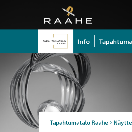
Info
Tapahtuma
Murupolku
You
Tapahtumatalo Raahe
Näytte
are