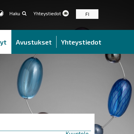
Haku
Yhteystiedot
FI
yt
Avustukset
Yhteystiedot
Kuuntele