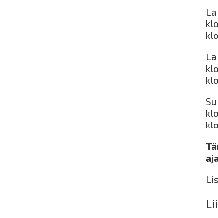
La 
kl
kl
La 
kl
kl
Su
kl
kl
Tä
aj
Li
Li