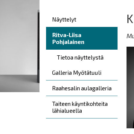
here:
K
Päävalikko
Näyttelyt
Ritva-Liisa
Mu
Pohjalainen
Tietoa näyttelystä
Galleria Myötätuuli
Raahesalin aulagalleria
Taiteen käyntikohteita
lähialueella