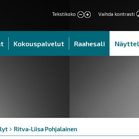
Tekstikoko
Vaihda kontrasti
smaller text
larger text
t
Kokouspalvelut
Raahesali
Näyttel
lyt
Ritva-Liisa Pohjalainen